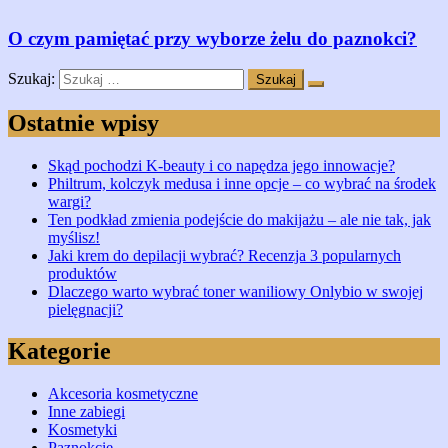
O czym pamiętać przy wyborze żelu do paznokci?
Szukaj:
Ostatnie wpisy
Skąd pochodzi K-beauty i co napędza jego innowacje?
Philtrum, kolczyk medusa i inne opcje – co wybrać na środek
wargi?
Ten podkład zmienia podejście do makijażu – ale nie tak, jak
myślisz!
Jaki krem do depilacji wybrać? Recenzja 3 popularnych
produktów
Dlaczego warto wybrać toner waniliowy Onlybio w swojej
pielęgnacji?
Kategorie
Akcesoria kosmetyczne
Inne zabiegi
Kosmetyki
Paznokcie