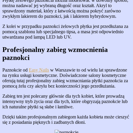
Płytkę żelowego paznokcia można modelować w dowolny sposób,
można nadawać jej wybraną długość oraz kształt. Akryl to
sprawdzony materiał, który z łatwością można pokryć zarówno
zwykłym lakierem do paznokci, jak i lakierem hybrydowym.
Z kolei w przypadku paznokci żelowych płytka jest przedłużana za
pomocą szablonu lub specjalnego tipsa, a masa jest odpowiednio
utwardzana pod lampą LED lub UV.
Profesjonalny zabieg wzmocnienia
paznokci
Paznokcie od
Easy Nails
w Warszawie to od wielu lat sprawdzone
na rynku usługi kosmetyczne. Doświadczone salony kosmetyczne
oferują tutaj profesjonalny zabieg wzmacniania płytki paznokcia za
pomocą żelu czy akrylu bez konieczności jego przedłużania.
Zabieg ten jest polecany głównie dla tych kobiet, które prowadzą
intensywny tryb życia oraz dla tych, które obgryzają paznokcie lub
ich naturalne płytki są słabe i łamliwe.
Dzięki takim profesjonalnym zabiegom każda kobieta może cieszyć
się z posiadania pięknych i zadbanych dłoni.