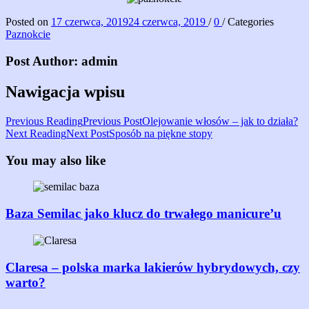
Posted on
17 czerwca, 2019
24 czerwca, 2019
/
0
/
Categories
Paznokcie
Post Author:
admin
Nawigacja wpisu
Previous Post
Olejowanie włosów – jak to działa?
Next Post
Sposób na piękne stopy
You may also like
Baza Semilac jako klucz do trwałego manicure’u
Claresa – polska marka lakierów hybrydowych, czy
warto?