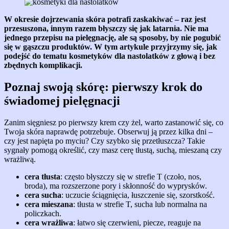
W okresie dojrzewania skóra potrafi zaskakiwać – raz jest
przesuszona, innym razem błyszczy się jak latarnia. Nie ma
jednego przepisu na pielęgnację, ale są sposoby, by nie pogubić
się w gąszczu produktów. W tym artykule przyjrzymy się, jak
podejść do tematu kosmetyków dla nastolatków z głową i bez
zbędnych komplikacji.
Poznaj swoją skórę: pierwszy krok do
świadomej pielęgnacji
Zanim sięgniesz po pierwszy krem czy żel, warto zastanowić się, co
Twoja skóra naprawdę potrzebuje. Obserwuj ją przez kilka dni –
czy jest napięta po myciu? Czy szybko się przetłuszcza? Takie
sygnały pomogą określić, czy masz cerę tłustą, suchą, mieszaną czy
wrażliwą.
cera tłusta
: często błyszczy się w strefie T (czoło, nos,
broda), ma rozszerzone pory i skłonność do wyprysków.
cera sucha
: uczucie ściągnięcia, łuszczenie się, szorstkość.
cera mieszana
: tłusta w strefie T, sucha lub normalna na
policzkach.
cera wrażliwa
: łatwo się czerwieni, piecze, reaguje na