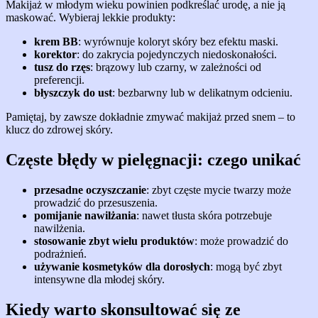
Makijaż w młodym wieku powinien podkreślać urodę, a nie ją
maskować. Wybieraj lekkie produkty:
krem BB
: wyrównuje koloryt skóry bez efektu maski.
korektor
: do zakrycia pojedynczych niedoskonałości.
tusz do rzęs
: brązowy lub czarny, w zależności od
preferencji.
błyszczyk do ust
: bezbarwny lub w delikatnym odcieniu.
Pamiętaj, by zawsze dokładnie zmywać makijaż przed snem – to
klucz do zdrowej skóry.
Częste błędy w pielęgnacji: czego unikać
przesadne oczyszczanie
: zbyt częste mycie twarzy może
prowadzić do przesuszenia.
pomijanie nawilżania
: nawet tłusta skóra potrzebuje
nawilżenia.
stosowanie zbyt wielu produktów
: może prowadzić do
podrażnień.
używanie kosmetyków dla dorosłych
: mogą być zbyt
intensywne dla młodej skóry.
Kiedy warto skonsultować się ze