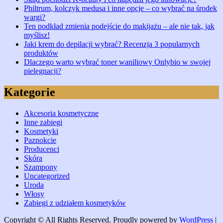
Philtrum, kolczyk medusa i inne opcje – co wybrać na środek
wargi?
Ten podkład zmienia podejście do makijażu – ale nie tak, jak
myślisz!
Jaki krem do depilacji wybrać? Recenzja 3 popularnych
produktów
Dlaczego warto wybrać toner waniliowy Onlybio w swojej
pielęgnacji?
Kategorie
Akcesoria kosmetyczne
Inne zabiegi
Kosmetyki
Paznokcie
Producenci
Skóra
Szampony
Uncategorized
Uroda
Włosy
Zabiegi z udziałem kosmetyków
Copyright © All Rights Reserved. Proudly powered by
WordPress
|