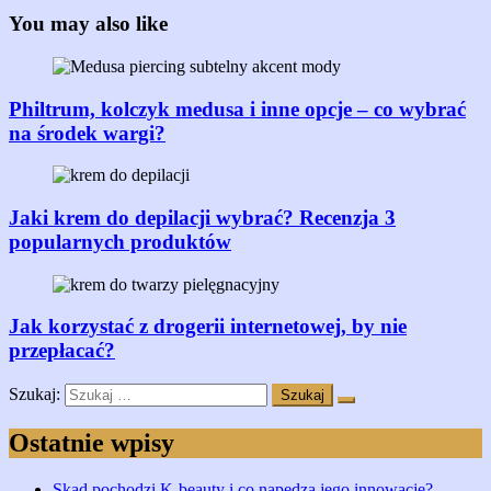
You may also like
Philtrum, kolczyk medusa i inne opcje – co wybrać
na środek wargi?
Jaki krem do depilacji wybrać? Recenzja 3
popularnych produktów
Jak korzystać z drogerii internetowej, by nie
przepłacać?
Szukaj:
Ostatnie wpisy
Skąd pochodzi K-beauty i co napędza jego innowacje?