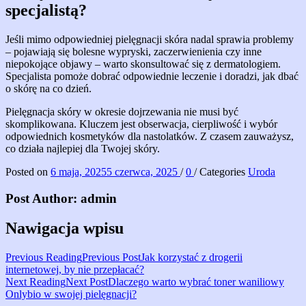
specjalistą?
Jeśli mimo odpowiedniej pielęgnacji skóra nadal sprawia problemy
– pojawiają się bolesne wypryski, zaczerwienienia czy inne
niepokojące objawy – warto skonsultować się z dermatologiem.
Specjalista pomoże dobrać odpowiednie leczenie i doradzi, jak dbać
o skórę na co dzień.
Pielęgnacja skóry w okresie dojrzewania nie musi być
skomplikowana. Kluczem jest obserwacja, cierpliwość i wybór
odpowiednich kosmetyków dla nastolatków. Z czasem zauważysz,
co działa najlepiej dla Twojej skóry.
Posted on
6 maja, 2025
5 czerwca, 2025
/
0
/
Categories
Uroda
Post Author:
admin
Nawigacja wpisu
Previous Post
Jak korzystać z drogerii
internetowej, by nie przepłacać?
Next Post
Dlaczego warto wybrać toner waniliowy
Onlybio w swojej pielęgnacji?