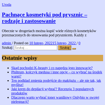
Uroda
Pachnące kosmetyki pod prysznic –
rodzaje i zastosowanie
Obecnie w drogeriach można kupić wiele różnych kosmetyków
przeznaczonych do stosowania pod prysznicem. Każdy z
admin
/
Posted on
10 lutego, 2022
15 lutego, 2022
/
0
Szukaj:
Ostatnie wpisy
Skąd pochodzi K-beauty i co napędza jego innowacje?
Philtrum, kolczyk medusa i inne opcje – co wybrać na środek
wargi?
Ten podkład zmienia podejście do makijażu – ale nie tak, jak
myślisz!
Jaki krem do depilacji wybrać? Recenzja 3 popularnych
produktów
Dlaczego warto wybrać toner waniliowy Onlybio w swojej
pielęgnacji?