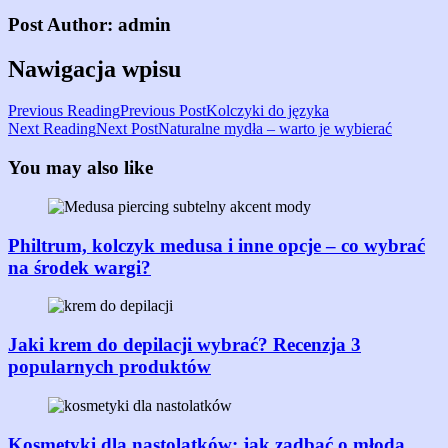
Post Author:
admin
Nawigacja wpisu
Previous Post
Kolczyki do języka
Next Post
Naturalne mydła – warto je wybierać
You may also like
Philtrum, kolczyk medusa i inne opcje – co wybrać
na środek wargi?
Jaki krem do depilacji wybrać? Recenzja 3
popularnych produktów
Kosmetyki dla nastolatków: jak zadbać o młodą