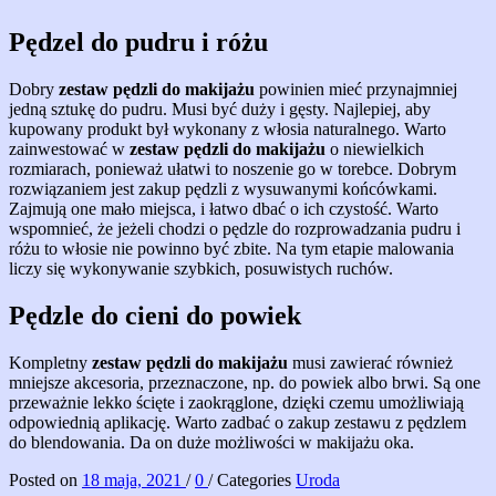
Pędzel do pudru i różu
Dobry
zestaw pędzli do makijażu
powinien mieć przynajmniej
jedną sztukę do pudru. Musi być duży i gęsty. Najlepiej, aby
kupowany produkt był wykonany z włosia naturalnego. Warto
zainwestować w
zestaw pędzli do makijażu
o niewielkich
rozmiarach, ponieważ ułatwi to noszenie go w torebce. Dobrym
rozwiązaniem jest zakup pędzli z wysuwanymi końcówkami.
Zajmują one mało miejsca, i łatwo dbać o ich czystość. Warto
wspomnieć, że jeżeli chodzi o pędzle do rozprowadzania pudru i
różu to włosie nie powinno być zbite. Na tym etapie malowania
liczy się wykonywanie szybkich, posuwistych ruchów.
Pędzle do cieni do powiek
Kompletny
zestaw pędzli do makijażu
musi zawierać również
mniejsze akcesoria, przeznaczone, np. do powiek albo brwi. Są one
przeważnie lekko ścięte i zaokrąglone, dzięki czemu umożliwiają
odpowiednią aplikację. Warto zadbać o zakup zestawu z pędzlem
do blendowania. Da on duże możliwości w makijażu oka.
Posted on
18 maja, 2021
/
0
/
Categories
Uroda