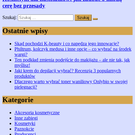
cerę bez przesady
Szukaj:
Ostatnie wpisy
Skąd pochodzi K-beauty i co napędza jego innowacje?
Philtrum, kolczyk medusa i inne opcje – co wybrać na środek
wargi?
Ten podkład zmienia podejście do makijażu – ale nie tak, jak
myślisz!
Jaki krem do depilacji wybrać? Recenzja 3 popularnych
produktów
Dlaczego warto wybrać toner waniliowy Onlybio w swojej
pielęgnacji?
Kategorie
Akcesoria kosmetyczne
Inne zabiegi
Kosmetyki
Paznokcie
Producenci